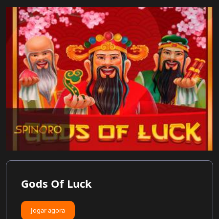
Gods Of Luck
Jogar agora