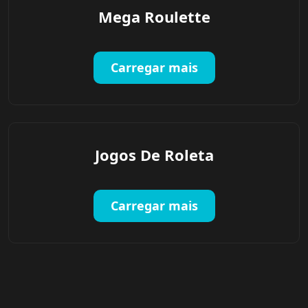
Mega Roulette
Carregar mais
Jogos De Roleta
Carregar mais