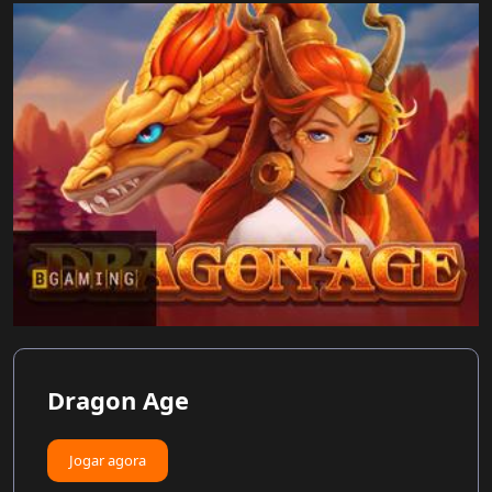
Dragon Age
Jogar agora