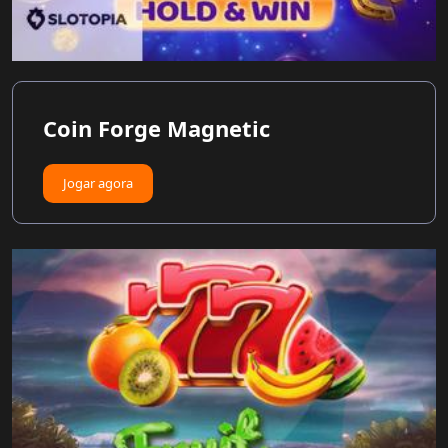
Coin Forge Magnetic
Jogar agora