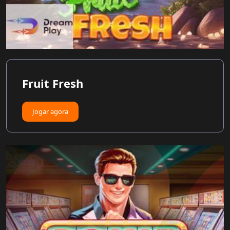
Fruit Fresh
Jogar agora