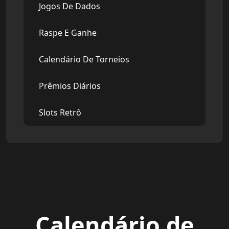
Jogos De Dados
Raspe E Ganhe
Calendário De Torneios
Prêmios Diários
Slots Retrô
Calendário de