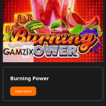
Burning Power
Jogar agora