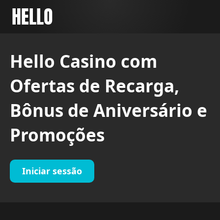
Hello Casino com
Ofertas de Recarga,
Bônus de Aniversário e
Promoções
Iniciar sessão