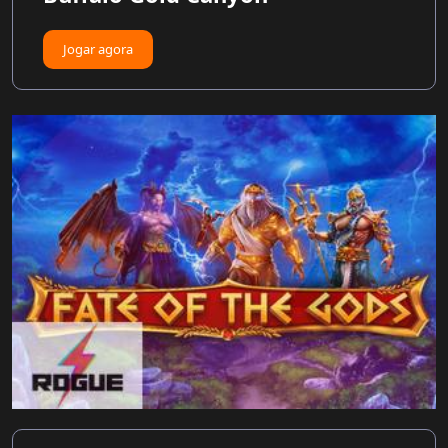
Jogar agora